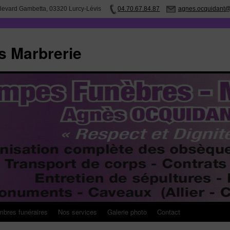
levard Gambetta, 03320 Lurcy-Lévis
04.70.67.84.87
agnes.ocquidant@
 Marbrerie
bres funéraires
Nos services
Galerie photo
Contact