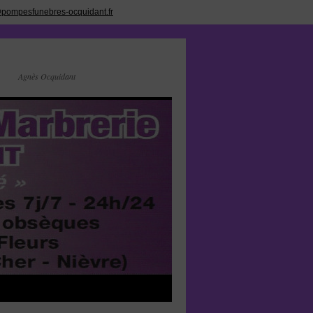
pompesfunebres-ocquidant.fr
Agnès Ocquidant