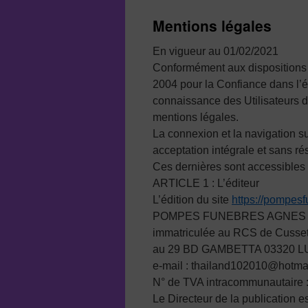
au
Mentions légales
contenu
En vigueur au 01/02/2021
Conformément aux dispositions de
2004 pour la Confiance dans l’éc
connaissance des Utilisateurs d
mentions légales.
La connexion et la navigation sur
acceptation intégrale et sans r
Ces dernières sont accessibles s
ARTICLE 1 : L’éditeur
L’édition du site
https://pompesf
POMPES FUNEBRES AGNES OCQ
immatriculée au RCS de Cusset 
au 29 BD GAMBETTA 03320 LUR
e-mail : thailand102010@hotma
N° de TVA intracommunautaire
Le Directeur de la publicati