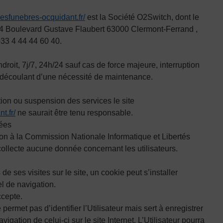
esfunebres-ocquidant.fr/
est la Société O2Switch, dont le
224 Boulevard Gustave Flaubert 63000 Clermont-Ferrand ,
+33 4 44 44 60 40.
ndroit, 7j/7, 24h/24 sauf cas de force majeure, interruption
découlant d’une nécessité de maintenance.
tion ou suspension des services le site
t.fr/
ne saurait être tenu responsable.
ées
ion à la Commission Nationale Informatique et Libertés
collecte aucune donnée concernant les utilisateurs.
 de ses visites sur le site, un cookie peut s’installer
l de navigation.
ccepte.
ermet pas d’identifier l’Utilisateur mais sert à enregistrer
vigation de celui-ci sur le site Internet. L’Utilisateur pourra