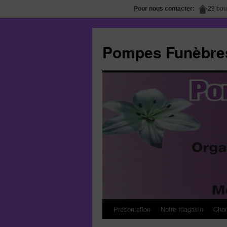
Pour nous contacter:
29 bou
Pompes Funèbres
Présentation
Notre magasin
Cham
Aller