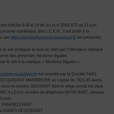
s Articles 6-III et 19 de la Loi n°2004-575 du 21 juin
onomie numérique, dite L.C.E.N., il est porté à la
u site
https://pompesfunebres-ocquidant.fr/
les présentes
 le site (indiquer le nom du site) par l’Utilisateur implique
éserve des présentes mentions légales.
ur le site à la rubrique « Mentions légales ».
unebres-ocquidant.fr/
est assurée par la Société SARL
UIDANT MARBRERIE au capital de 7622,45 euros,
sous le numéro 383104007 dont le siège social est situé
CY-LEVIS, numéro de téléphone 0470678487, adresse
il.com.
 : FR64383104007
on est AGNES OCQUIDANT